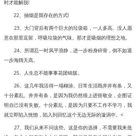
时才能解脱!
22、抽烟是我存在的方式!
23、大门背后有两个巨大的垃圾箱，一人多高。没人愿
意在那里逗留，呼吸垃圾的气味。那才是吸烟的理想之地。
24、所谓忍一时风平浪静，进一步粉身碎骨，倒不如退
一步海阔天高。
25、人生总不能事事花团锦簇。
26、这几年我活得一塌糊涂。日常生活既井井有条，又
十分紊乱。井井有条，是因为我仍然很上进很敬业，企图证
明自己没有失败。十分紊乱，是因为只要不工作不学习，我
就立即陷入恍惚，陷入到回忆这个无边无际的漩涡中。<
27、我们从来不问这些。这是你的选择，不需要我来批