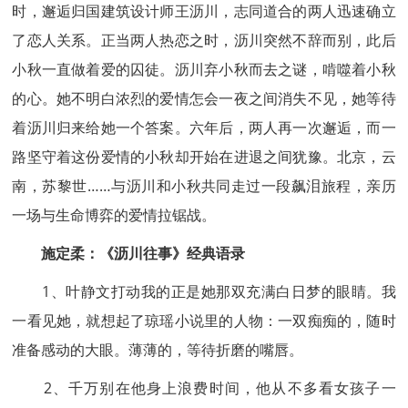
时，邂逅归国建筑设计师王沥川，志同道合的两人迅速确立
了恋人关系。正当两人热恋之时，沥川突然不辞而别，此后
小秋一直做着爱的囚徒。沥川弃小秋而去之谜，啃噬着小秋
的心。她不明白浓烈的爱情怎会一夜之间消失不见，她等待
着沥川归来给她一个答案。六年后，两人再一次邂逅，而一
路坚守着这份爱情的小秋却开始在进退之间犹豫。北京，云
南，苏黎世……与沥川和小秋共同走过一段飙泪旅程，亲历
一场与生命博弈的爱情拉锯战。
施定柔：《沥川往事》经典语录
1、叶静文打动我的正是她那双充满白日梦的眼睛。我
一看见她，就想起了琼瑶小说里的人物：一双痴痴的，随时
准备感动的大眼。薄薄的，等待折磨的嘴唇。
2、千万别在他身上浪费时间，他从不多看女孩子一