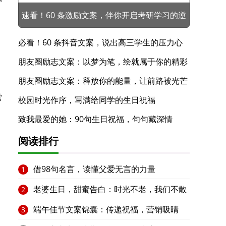
速看！60 条激励文案，伴你开启考研学习的逆
袭之路
必看！60 条抖音文案，说出高三学生的压力心
声
朋友圈励志文案：以梦为笔，绘就属于你的精彩
人生蓝图
朋友圈励志文案：释放你的能量，让前路被光芒
常
填满
校园时光作序，写满给同学的生日祝福
致我最爱的她：90句生日祝福，句句藏深情
阅读排行
借98句名言，读懂父爱无言的力量
1
老婆生日，甜蜜告白：时光不老，我们不散
2
端午佳节文案锦囊：传递祝福，营销吸睛
3