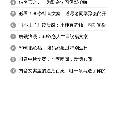
借名言之力，为勤奋学习保驾护航
4
必看！30条抖音文案，道尽老同学聚会的开
5
心瞬间，快乐满溢
《小王子》读后感：用纯真笔触，勾勒复杂
6
成人世界
解锁浪漫：30条恋人生日祝福文案
7
30句贴心话，陪妈妈度过特别生日
8
抖音中秋文案：全家团圆，爱满心间
9
抖音文案里的迷茫百态，哪一条写透了你的
10
心
，