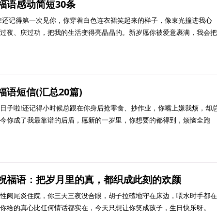
福语感动简短30条
!还记得第一次见你，你穿着白色连衣裙笑起来的样子，像束光撞进我心
过夜、庆过功，把我的生活变得亮晶晶的。新岁愿你被爱意裹满，我会把
每段时光都
语短信(汇总20篇)
日子啦!还记得小时候总跟在你身后抢零食、抄作业，你嘴上嫌我烦，却
今你成了我最靠谱的后盾，愿新的一岁里，你想要的都得到，烦恼全跑
一样甜!
祝福语：把岁月里的真，都织成此刻的欢颜
性阑尾炎住院，你三天三夜没合眼，胡子拉碴地守在床边，喂水时手都在
你给的真心比任何情话都实在，今天只想让你笑成孩子，生日快乐呀。