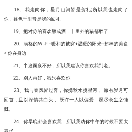
18、我走向你，星月山河皆是贺礼;所以我也走向了
你，暮色千里皆是我的回礼
19、把对你的喜欢酿成酒，十里外的猫都醉了
20、满格的Wi-Fi+暖和的被窝+温暖的阳光+超棒的美食
< 你在身边
21、半途而废不好，所以我建议你喜欢我到老。
22、别人再好，我只喜欢你
23、我与春风皆过客，你携秋水揽星河， 愿有岁月可
回首，且以深情共白头， 既许一人以偏爱，愿尽余生之慷
慨。
24、你早晚都会喜欢我，所以我劝你中午的时候不要太
嚣张。